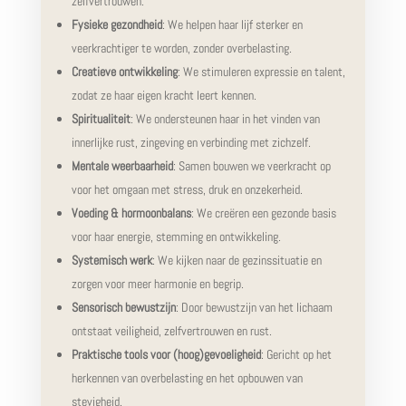
zelfvertrouwen.
Fysieke gezondheid
: We helpen haar lijf sterker en
veerkrachtiger te worden, zonder overbelasting.
Creatieve ontwikkeling
: We stimuleren expressie en talent,
zodat ze haar eigen kracht leert kennen.
Spiritualiteit
: We ondersteunen haar in het vinden van
innerlijke rust, zingeving en verbinding met zichzelf.
Mentale weerbaarheid
: Samen bouwen we veerkracht op
voor het omgaan met stress, druk en onzekerheid.
Voeding & hormoonbalans
: We creëren een gezonde basis
voor haar energie, stemming en ontwikkeling.
Systemisch werk
: We kijken naar de gezinssituatie en
zorgen voor meer harmonie en begrip.
Sensorisch bewustzijn
: Door bewustzijn van het lichaam
ontstaat veiligheid, zelfvertrouwen en rust.
Praktische tools voor (hoog)gevoeligheid
: Gericht op het
herkennen van overbelasting en het opbouwen van
stevigheid.