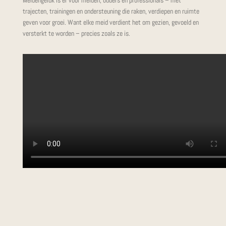
Meidengeluk is er voor meiden, ouders én professionals – met
trajecten, trainingen en ondersteuning die raken, verdiepen en ruimte
geven voor groei. Want elke meid verdient het om gezien, gevoeld en
versterkt te worden – precies zoals ze is.